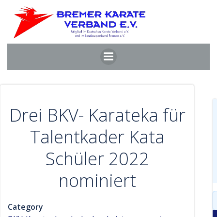
Zum
Inhalt
springen
Drei BKV- Karateka für
Talentkader Kata
Schüler 2022
nominiert
S
Category
f