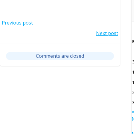
Post
Previous post
Post
Next post
navigation
navigation
Comments are closed
«