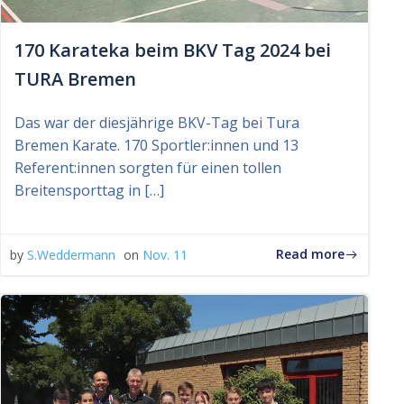
170 Karateka beim BKV Tag 2024 bei
TURA Bremen
Das war der diesjährige BKV-Tag bei Tura
Bremen Karate. 170 Sportler:innen und 13
Referent:innen sorgten für einen tollen
Breitensporttag in […]
Read more
by
S.Weddermann
on
Nov. 11