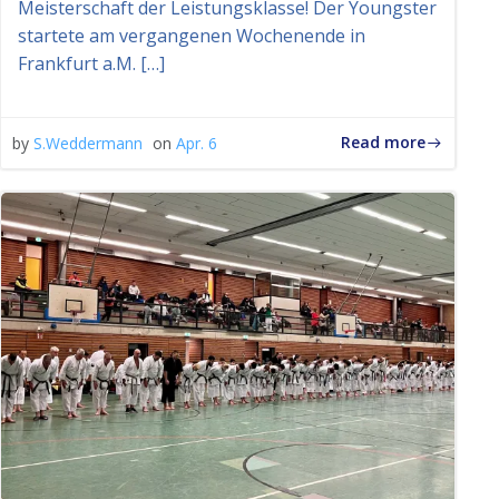
Meisterschaft der Leistungsklasse! Der Youngster
startete am vergangenen Wochenende in
Frankfurt a.M. […]
Read more
by
S.Weddermann
on
Apr. 6