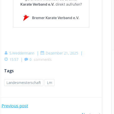
|
|
S.Weddermann
Dezember 21, 2025
|
15:57
0
comments
Tags
Landesmeisterschaft
Lm
Post
Previous post