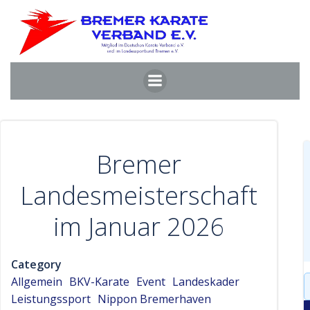
Zum
Inhalt
springen
Bremer
Landesmeisterschaft
im Januar 2026
Category
S
Allgemein
BKV-Karate
Event
Landeskader
f
Leistungssport
Nippon Bremerhaven