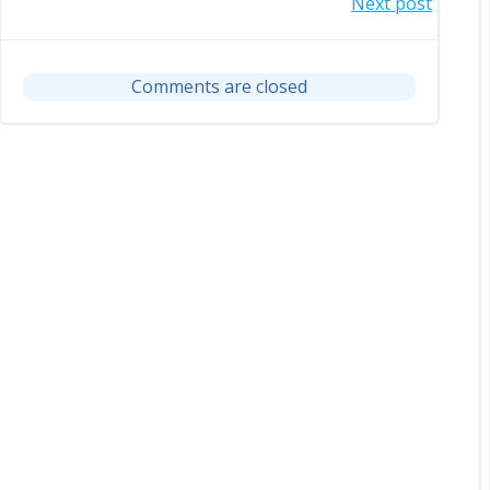
Post
Next post
navigation
navigation
Comments are closed