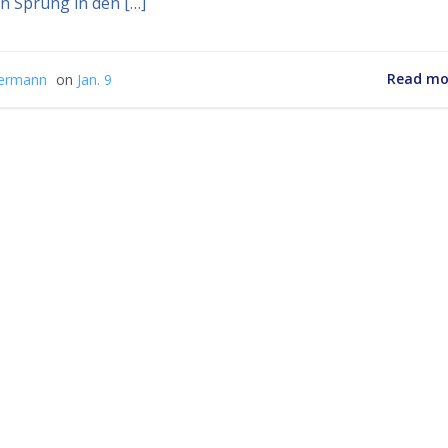
n Sprung in den […]
Read mo
ermann
on
Jan. 9