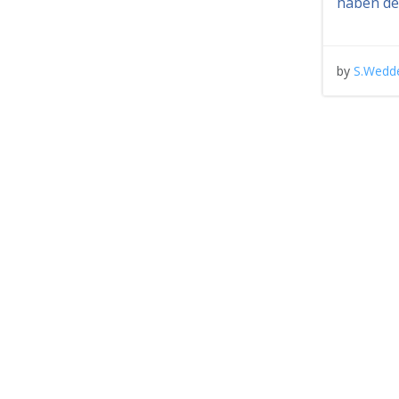
haben de
by
S.Wedd