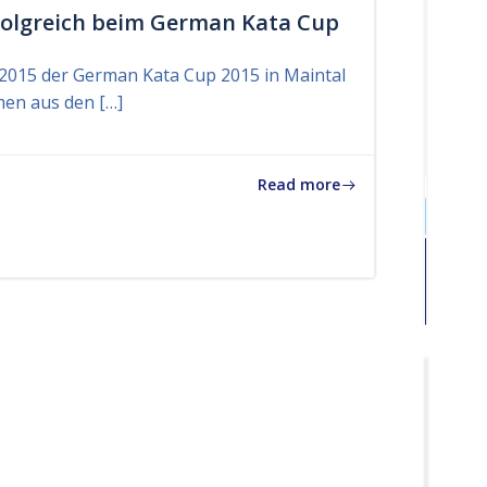
S
folgreich beim German Kata Cup
u
c
.2015 der German Kata Cup 2015 in Maintal
h
men aus den […]
e
…
Read more
Search
for:
A
k
t
u
e