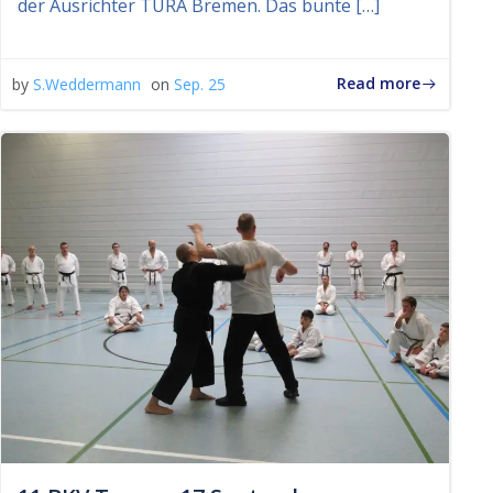
der Ausrichter TURA Bremen. Das bunte […]
Read more
by
S.Weddermann
on
Sep. 25