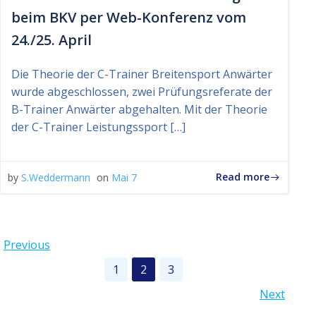
beim BKV per Web-Konferenz vom
24./25. April
Die Theorie der C-Trainer Breitensport Anwärter
wurde abgeschlossen, zwei Prüfungsreferate der
B-Trainer Anwärter abgehalten. Mit der Theorie
der C-Trainer Leistungssport […]
Read more
by
S.Weddermann
on
Mai 7
Posts
Previous
Posts
Page
Page
Page
1
2
3
navigation
Posts
Next
navigation