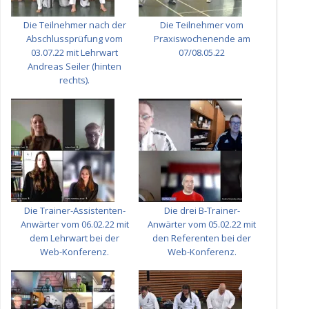
Die Teilnehmer nach der
Die Teilnehmer vom
Abschlussprüfung vom
Praxiswochenende am
03.07.22 mit Lehrwart
07/08.05.22
Andreas Seiler (hinten
rechts).
Die Trainer-Assistenten-
Die drei B-Trainer-
Anwärter vom 06.02.22 mit
Anwärter vom 05.02.22 mit
dem Lehrwart bei der
den Referenten bei der
Web-Konferenz.
Web-Konferenz.