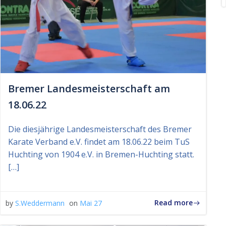
Bremer Landesmeisterschaft am
18.06.22
Die diesjährige Landesmeisterschaft des Bremer
Karate Verband e.V. findet am 18.06.22 beim TuS
Huchting von 1904 e.V. in Bremen-Huchting statt.
[…]
Read more
by
S.Weddermann
on
Mai 27