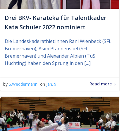
Drei BKV- Karateka für Talentkader
Kata Schüler 2022 nominiert
Die Landeskaderathlet:innen Rani Wienbeck (SFL
Bremerhaven), Asim Pfannenstiel (SFL
Bremerhaven) und Alexander Albien (TuS
Huchting) haben den Sprung in den […]
Read more
by
S.Weddermann
on
Jan. 9