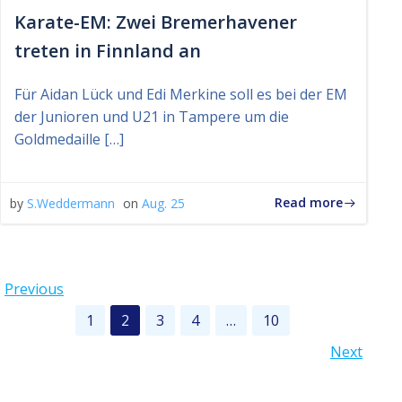
Karate-EM: Zwei Bremerhavener
treten in Finnland an
Für Aidan Lück und Edi Merkine soll es bei der EM
der Junioren und U21 in Tampere um die
Goldmedaille […]
Read more
by
S.Weddermann
on
Aug. 25
Posts
Previous
Posts
Page
Page
Page
Page
Page
1
2
3
4
…
10
navigation
Posts
Next
navigation