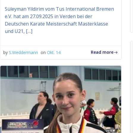
Süleyman Yildirim vom Tus International Bremen
e.V. hat am 27.09.2025 in Verden bei der
Deutschen Karate Meisterschaft Masterklasse
und U21, […]
Read more
by
S.Weddermann
on
Okt. 14