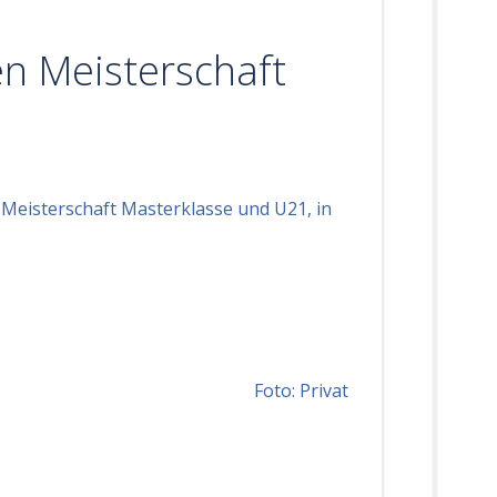
d
e
en Meisterschaft
m
V
e
r
b
a
 Meisterschaft Masterklasse und U21, in
n
d
Jubi
Woc
bei
Foto: Privat
Nip
Bre
Bre
Spor