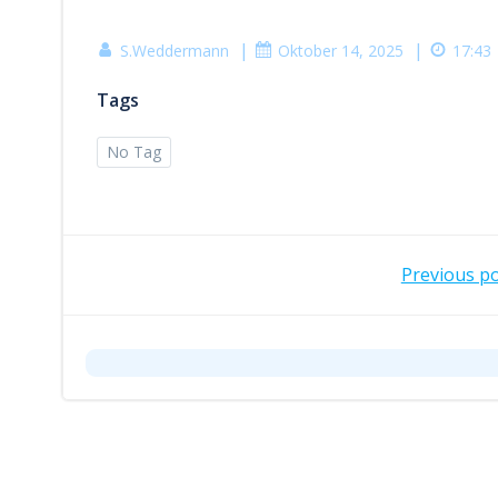
|
|
S.Weddermann
Oktober 14, 2025
17:43
Tags
No Tag
Post
Previous p
navi