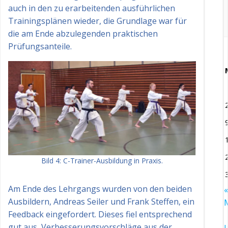
auch in den zu erarbeitenden ausführlichen
Trainingsplänen wieder, die Grundlage war für
die am Ende abzulegenden praktischen
Prüfungsanteile.
Bild 4: C-Trainer-Ausbildung in Praxis.
Am Ende des Lehrgangs wurden von den beiden
«
Ausbildern, Andreas Seiler und Frank Steffen, ein
Feedback eingefordert. Dieses fiel entsprechend
gut aus, Verbesserungsvorschläge aus der
J