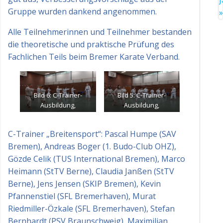
Gruppe wurden dankend angenommen.
»
Alle Teilnehmerinnen und Teilnehmer bestanden
die theoretische und praktische Prüfung des
Fachlichen Teils beim Bremer Karate Verband.
Bild 6: C-Trainer-
Bild 5: C-Trainer-
Ausbildung,
Ausbildung,
Praktische Prüfung.
Praktische Prüfung.
C-Trainer „Breitensport“: Pascal Humpe (SAV
Bremen), Andreas Boger (1. Budo-Club OHZ),
Gözde Celik (TUS International Bremen), Marco
Heimann (StTV Berne), Claudia Janßen (StTV
Berne), Jens Jensen (SKIP Bremen), Kevin
Pfannenstiel (SFL Bremerhaven), Murat
Riedmiller-Özkale (SFL Bremerhaven), Stefan
Bernhardt (PSV Braunschweig), Maximilian