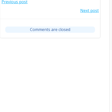
Post
Previous post
Post
Next post
navigation
navigation
Comments are closed