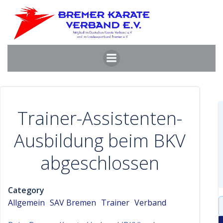
Zum
Inhalt
springen
Trainer-Assistenten-
Ausbildung beim BKV
abgeschlossen
Category
S
Allgemein
SAV Bremen
Trainer
Verband
f