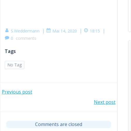
|
|
|
S.Weddermann
Mai 14, 2020
18:15
0
comments
Tags
No Tag
Post
Previous post
Post
Next post
navigation
navigation
Comments are closed