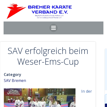
Zum
Inhalt
springen
SAV erfolgreich beim
Weser-Ems-Cup
Category
SAV Bremen
In der
S
f