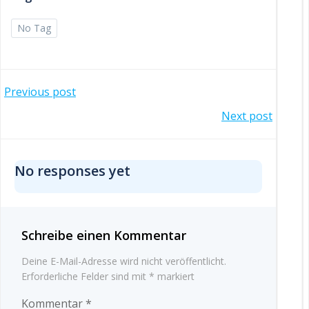
No Tag
Post
Previous post
Post
Next post
navigation
navigation
No responses yet
Schreibe einen Kommentar
Deine E-Mail-Adresse wird nicht veröffentlicht.
Erforderliche Felder sind mit
*
markiert
Kommentar
*