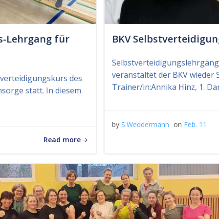
s-Lehrgang für
BKV Selbstverteidigu
Selbstverteidigungslehrgänge
veranstaltet der BKV wieder 
verteidigungskurs des
Trainer/in:Annika Hinz, 1. Da
sorge statt. In diesem
by
S.Weddermann
on
Feb. 11
Read more