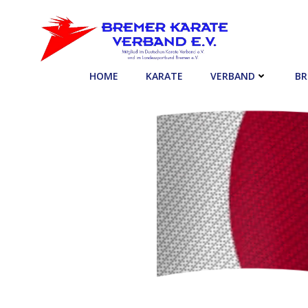
Zum
Inhalt
springen
HOME
KARATE
VERBAND
BR