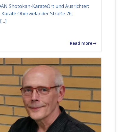
t
DAN Shotokan-KarateOrt und Ausrichter:
u
. Karate Obervielander Straße 76,
e
[…]
l
l
e
Read more
s
a
u
s
d
e
m
V
e
r
b
a