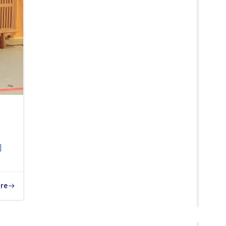
Best
durc
den
Sena
Jubi
Lehr
mit
Dr.
Luci
Maur
Erfo
Kara
Land
]
bei
NIP
in
re
Bre