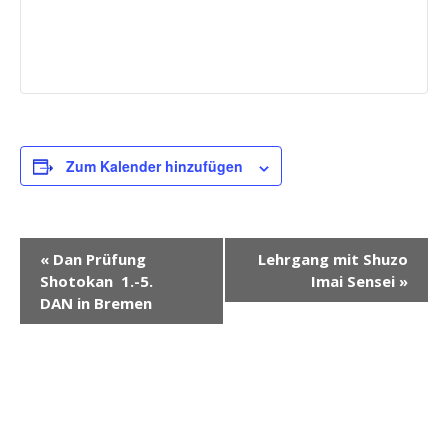
Zum Kalender hinzufügen
V
«
Dan Prüfung
Lehrgang mit Shuzo
Shotokan 1.-5.
Imai Sensei
»
e
DAN in Bremen
r
a
n