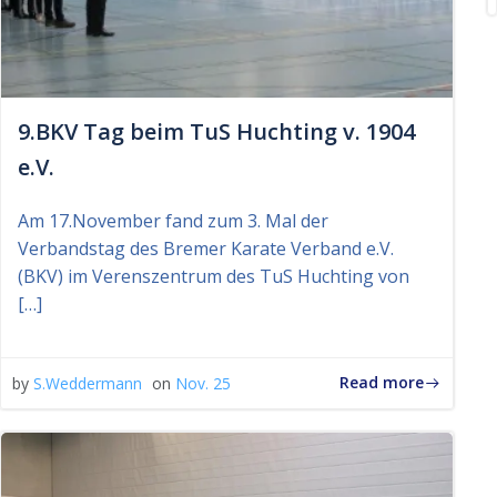
9.BKV Tag beim TuS Huchting v. 1904
e.V.
Am 17.November fand zum 3. Mal der
Verbandstag des Bremer Karate Verband e.V.
(BKV) im Verenszentrum des TuS Huchting von
[…]
Read more
by
S.Weddermann
on
Nov. 25