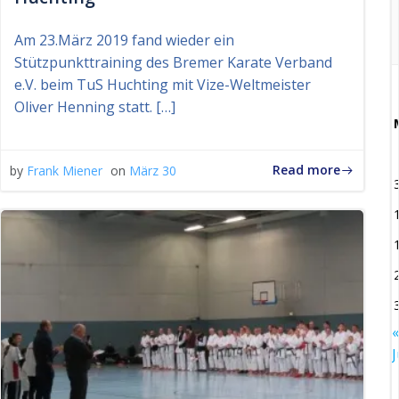
Am 23.März 2019 fand wieder ein
Stützpunkttraining des Bremer Karate Verband
e.V. beim TuS Huchting mit Vize-Weltmeister
Oliver Henning statt. […]
Read more
by
Frank Miener
on
März 30
«
J