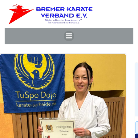
Zum
Inhalt
springen
S
f