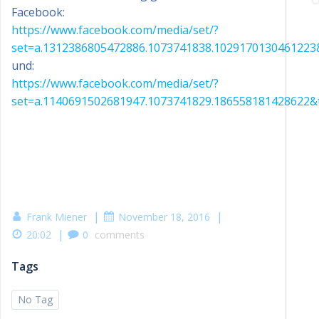
Facebook:
https://www.facebook.com/media/set/?
set=a.1312386805472886.1073741838.1029170130461223
und:
https://www.facebook.com/media/set/?
set=a.1140691502681947.1073741829.186558181428622&
|
|
Frank Miener
November 18, 2016
|
20:02
0
comments
Tags
No Tag