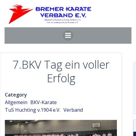
Zum
Inhalt
springen
7.BKV Tag ein voller
Erfolg
Category
Allgemein
BKV-Karate
TuS Huchting v.1904 e.V.
Verband
S
f