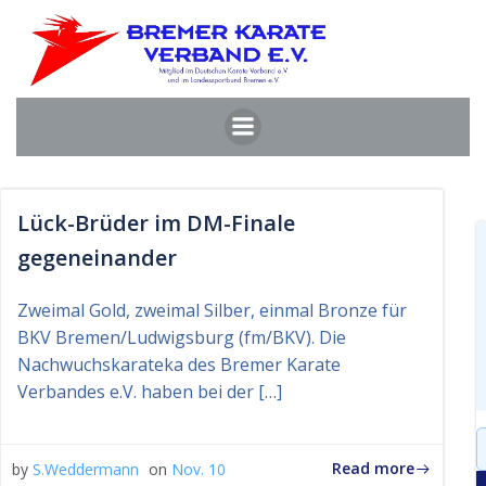
Zum
Inhalt
springen
Lück-Brüder im DM-Finale
gegeneinander
Zweimal Gold, zweimal Silber, einmal Bronze für
BKV Bremen/Ludwigsburg (fm/BKV). Die
Nachwuchskarateka des Bremer Karate
Verbandes e.V. haben bei der […]
S
f
Read more
by
S.Weddermann
on
Nov. 10