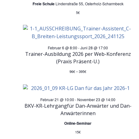
Freie Schule
Lindenstraße 55, Osterholz-Scharmbeck
n
s
5€
S
i
u
c
Februar 6 @ 8:00
-
Juni 28 @ 17:00
h
c
Trainer-Ausbildung 2026 per Web-Konferenz
(Praxis Präsent-U.)
t
h
96€ – 395€
e
e
n
u
Februar 21 @ 10:00
-
November 23 @ 14:00
BKV-KR-Lehrgangfür Dan-Anwärter und Dan-
-
n
Anwärterinnen
N
Online-Seminar
d
15€
a