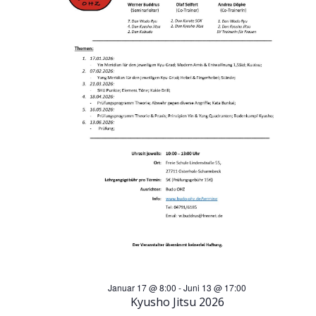
n
Mai
s
s
2026
t
t
a
a
l
l
t
t
u
u
n
n
g
g
A
Januar 17 @ 8:00
-
Juni 13 @ 17:00
e
Kyusho Jitsu 2026
n