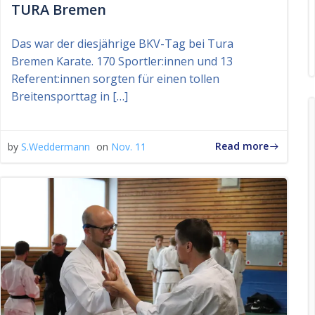
TURA Bremen
Das war der diesjährige BKV-Tag bei Tura
Bremen Karate. 170 Sportler:innen und 13
Referent:innen sorgten für einen tollen
Breitensporttag in […]
Read more
by
S.Weddermann
on
Nov. 11