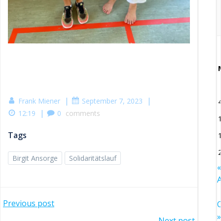
|
|
Frank Miener
September 7, 2023
|
12:19
0
comments
Tags
Birgit Ansorge
Solidaritätslauf
«
Post
Previous post
O
»
Next post