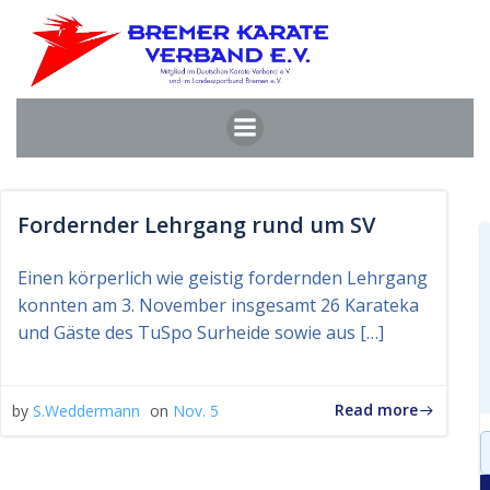
Zum
Inhalt
springen
Fordernder Lehrgang rund um SV
Einen körperlich wie geistig fordernden Lehrgang
konnten am 3. November insgesamt 26 Karateka
und Gäste des TuSpo Surheide sowie aus […]
Read more
by
S.Weddermann
on
Nov. 5
S
f