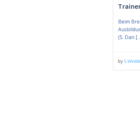
Traine
Beim Bre
Ausbildu
(5. Dan [
by
S.Wedd