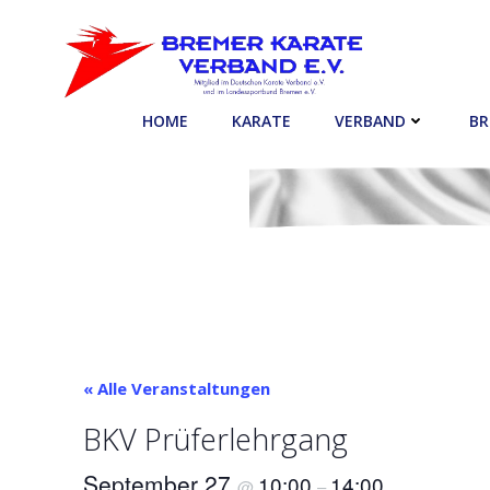
Zum
Inhalt
springen
HOME
KARATE
VERBAND
BR
« Alle Veranstaltungen
BKV Prüferlehrgang
September 27
10:00
14:00
@
–