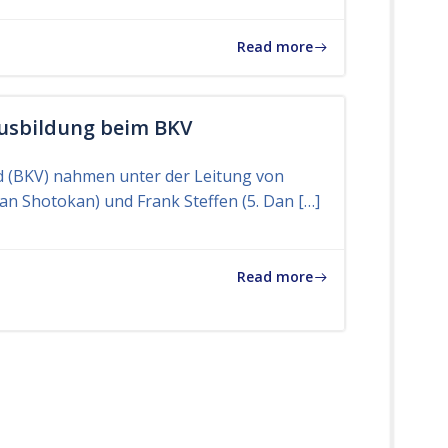
l
l
Read more
e
s
a
Ausbildung beim BKV
u
s
 (BKV) nahmen unter der Leitung von
d
Dan Shotokan) und Frank Steffen (5. Dan […]
e
m
V
Read more
e
r
b
a
n
d