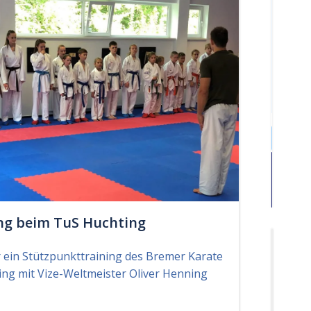
S
u
c
h
e
…
Search
for:
ng beim TuS Huchting
A
 ein Stützpunkttraining des Bremer Karate
k
ing mit Vize-Weltmeister Oliver Henning
t
u
e